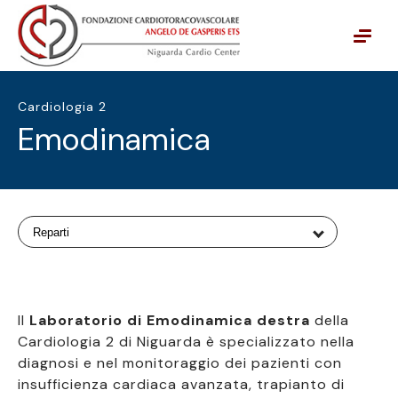
Vai alla navigazione principale
Vai al contenuto principale
Cardiologia 2
Emodinamica
Reparti
Il
Laboratorio di Emodinamica
destra
della
Cardiologia 2 di Niguarda è specializzato nella
diagnosi e nel monitoraggio dei pazienti con
insufficienza cardiaca avanzata, trapianto di