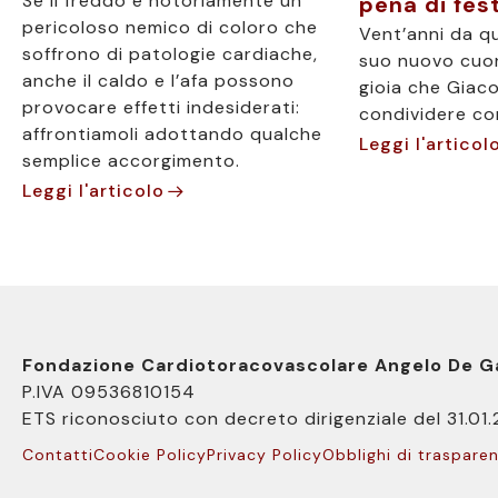
Se il freddo è notoriamente un
pena di fes
pericoloso nemico di coloro che
Vent’anni da qu
soffrono di patologie cardiache,
suo nuovo cuo
anche il caldo e l’afa possono
gioia che Giac
provocare effetti indesiderati:
condividere co
affrontiamoli adottando qualche
Leggi l'articol
semplice accorgimento.
Leggi l'articolo
Fondazione Cardiotoracovascolare Angelo De G
P.IVA 09536810154
ETS riconosciuto con decreto dirigenziale del 31.01
Contatti
Cookie Policy
Privacy Policy
Obblighi di traspare