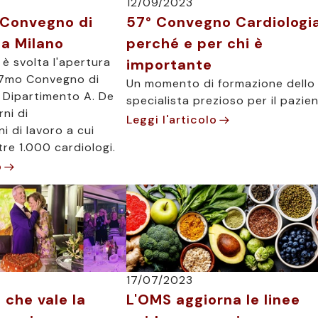
12/09/2023
° Convegno di
57° Convegno Cardiologia
 a Milano
perché e per chi è
si è svolta l'apertura
importante
 57mo Convegno di
Un momento di formazione dello
l Dipartimento A. De
specialista prezioso per il pazien
rni di
Leggi l'articolo
ni di lavoro a cui
re 1.000 cardiologi.
o
17/07/2023
che vale la
L'OMS aggiorna le linee