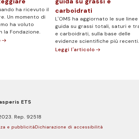
teggiare
guida su grassi e
ando ha ricevuto il
carboidrati
re. Un momento di
L'OMS ha aggiornato le sue linee
omo ha voluto
guida su grassi totali, saturi e t
n la Fondazione.
e carboidrati, sulla base delle
o
evidenze scientifiche più recenti
Leggi l'articolo
asperis ETS
.2023. Rep. 92518
nza e pubblicità
Dichiarazione di accessibilità