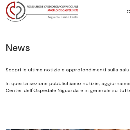
Vai alla navigazione principale
Vai al contenuto principale
C
News
Scopri le ultime notizie e approfondimenti sulla sal
In questa sezione pubblichiamo notizie, aggiornamen
Center dell'Ospedale Niguarda e in generale su tutt