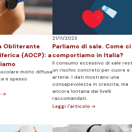
21/11/2023
a Obliterante
Parliamo di sale. Come ci
iferica (AOCP): a
comportiamo in Italia?
Il consumo eccessivo di sale res
siamo
un rischio concreto per cuore e
ascolare molto diffusa
arterie. I dati mostrano una
ta e spesso
consapevolezza in crescita, ma
ancora lontana dai livelli
o
raccomandati.
Leggi l'articolo