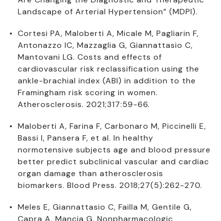
Landscape of Arterial Hypertension” (MDPI).
Cortesi PA, Maloberti A, Micale M, Pagliarin F,
Antonazzo IC, Mazzaglia G, Giannattasio C,
Mantovani LG. Costs and effects of
cardiovascular risk reclassification using the
ankle-brachial index (ABI) in addition to the
Framingham risk scoring in women.
Atherosclerosis. 2021;317:59-66.
Maloberti A, Farina F, Carbonaro M, Piccinelli E,
Bassi I, Pansera F, et al. In healthy
normotensive subjects age and blood pressure
better predict subclinical vascular and cardiac
organ damage than atherosclerosis
biomarkers. Blood Press. 2018;27(5):262-270.
Meles E, Giannattasio C, Failla M, Gentile G,
Capra A, Mancia G. Nonpharmacologic