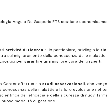
diologia Angelo De Gasperis ETS sostiene economicament
tti
attività di ricerca
e, in particolare, privilegia la
ri
ra sul miglioramento della conoscenza delle malattie,
gnostici per garantire una migliore cura dei pazienti.
dio Center effettua sia
studi osservazionali
, che veng
la conoscenza delle malattie e la loro evoluzione nel t
entifica dell’efficacia e della sicurezza di nuovi farma
o nuove modalità di gestione.