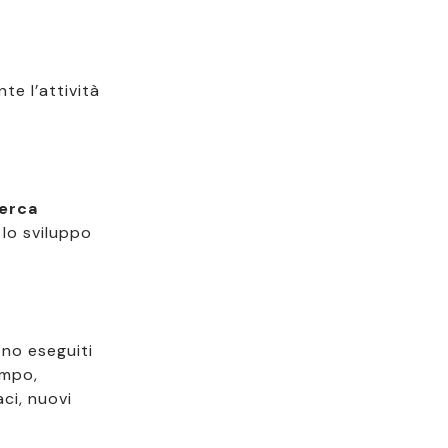
e l’attività
cerca
 lo sviluppo
ono eseguiti
empo,
ci, nuovi