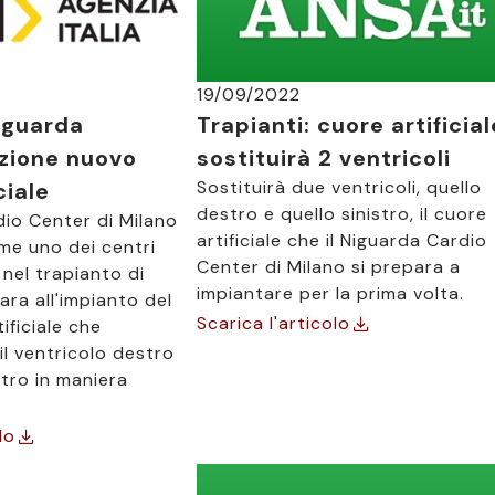
19/09/2022
Niguarda
Trapianti: cuore artificial
zione nuovo
sostituirà 2 ventricoli
Sostituirà due ventricoli, quello
ciale
destro e quello sinistro, il cuore
dio Center di Milano
artificiale che il Niguarda Cardio
me uno dei centri
Center di Milano si prepara a
 nel trapianto di
impiantare per la prima volta.
ara all'impianto del
Scarica l'articolo
ificiale che
 il ventricolo destro
stro in maniera
lo