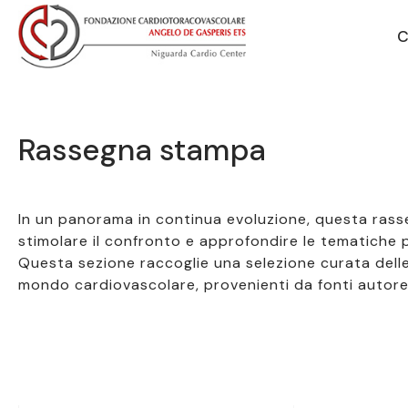
Vai alla navigazione principale
Vai al contenuto principale
C
Rassegna stampa
In un panorama in continua evoluzione, questa rass
stimolare il confronto e approfondire le tematiche più
Questa sezione raccoglie una selezione curata delle pr
mondo cardiovascolare, provenienti da fonti autorevo